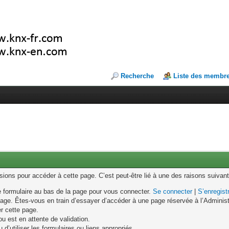
Recherche
Liste des membr
ons pour accéder à cette page. C’est peut-être lié à une des raisons suivant
le formulaire au bas de la page pour vous connecter.
Se connecter
|
S’enregist
age. Êtes-vous en train d’essayer d’accéder à une page réservée à l’Administr
er cette page.
u est en attente de validation.
d’utiliser les formulaires ou liens appropriés.