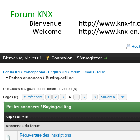
Rec
Bienvenue, Visiteur !
Connexion
S’enregistrer
Forum KNX francophone / English KNX forum
›
Divers / Misc
Petites annonces / Buying-selling
Utilisateurs naviguant sur ce forum : 1 Visiteur(s)
Pages (8) :
« Précédent
1
2
3
4
5
6
...
8
Suivant »
Petites annonces / Buying-selling
Sujet
/
Auteur
Annonces du forum
Réouverture des inscriptions