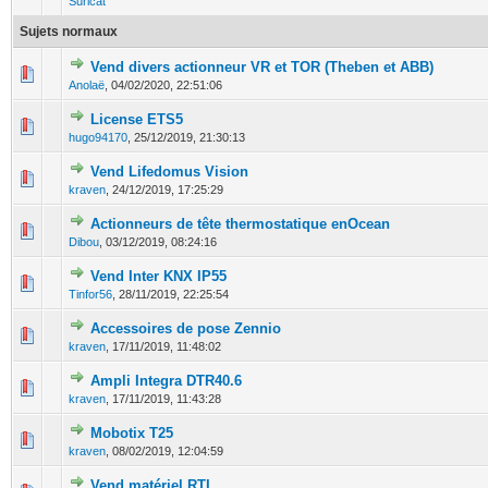
Suricat
Sujets normaux
Vend divers actionneur VR et TOR (Theben et ABB)
0 Votes - 0 sur 5 en moyenne
1
2
3
4
5
Anolaë
,
04/02/2020, 22:51:06
License ETS5
0 Votes - 0 sur 5 en moyenne
1
2
3
4
5
hugo94170
,
25/12/2019, 21:30:13
Vend Lifedomus Vision
0 Votes - 0 sur 5 en moyenne
1
2
3
4
5
kraven
,
24/12/2019, 17:25:29
Actionneurs de tête thermostatique enOcean
0 Votes - 0 sur 5 en moyenne
1
2
3
4
5
Dibou
,
03/12/2019, 08:24:16
Vend Inter KNX IP55
0 Votes - 0 sur 5 en moyenne
1
2
3
4
5
Tinfor56
,
28/11/2019, 22:25:54
Accessoires de pose Zennio
0 Votes - 0 sur 5 en moyenne
1
2
3
4
5
kraven
,
17/11/2019, 11:48:02
Ampli Integra DTR40.6
0 Votes - 0 sur 5 en moyenne
1
2
3
4
5
kraven
,
17/11/2019, 11:43:28
Mobotix T25
0 Votes - 0 sur 5 en moyenne
1
2
3
4
5
kraven
,
08/02/2019, 12:04:59
Vend matériel RTI