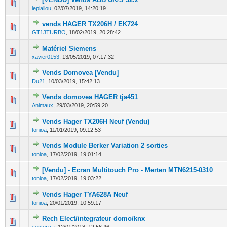
0 Votes - 0 sur 5 en moyenne
1
2
3
4
5
lepiallou
,
02/07/2019, 14:20:19
vends HAGER TX206H / EK724
0 Votes - 0 sur 5 en moyenne
1
2
3
4
5
GT13TURBO
,
18/02/2019, 20:28:42
Matériel Siemens
0 Votes - 0 sur 5 en moyenne
1
2
3
4
5
xavier0153
,
13/05/2019, 07:17:32
Vends Domovea [Vendu]
0 Votes - 0 sur 5 en moyenne
1
2
3
4
5
Du21
,
10/03/2019, 15:42:13
Vends domovea HAGER tja451
0 Votes - 0 sur 5 en moyenne
1
2
3
4
5
Animaux
,
29/03/2019, 20:59:20
Vends Hager TX206H Neuf (Vendu)
0 Votes - 0 sur 5 en moyenne
1
2
3
4
5
tonioa
,
11/01/2019, 09:12:53
Vends Module Berker Variation 2 sorties
0 Votes - 0 sur 5 en moyenne
1
2
3
4
5
tonioa
,
17/02/2019, 19:01:14
[Vendu] - Ecran Multitouch Pro - Merten MTN6215-0310
0 Votes - 0 sur 5 en moyenne
1
2
3
4
5
tonioa
,
17/02/2019, 19:03:22
Vends Hager TYA628A Neuf
0 Votes - 0 sur 5 en moyenne
1
2
3
4
5
tonioa
,
20/01/2019, 10:59:17
Rech Elect/integrateur domo/knx
0 Votes - 0 sur 5 en moyenne
1
2
3
4
5