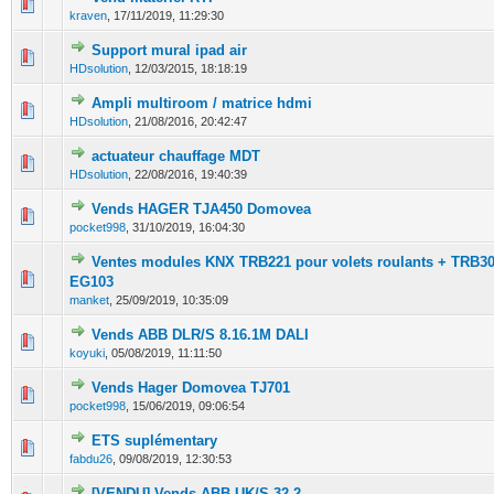
0 Votes - 0 sur 5 en moyenne
1
2
3
4
5
kraven
,
17/11/2019, 11:29:30
Support mural ipad air
0 Votes - 0 sur 5 en moyenne
1
2
3
4
5
HDsolution
,
12/03/2015, 18:18:19
Ampli multiroom / matrice hdmi
0 Votes - 0 sur 5 en moyenne
1
2
3
4
5
HDsolution
,
21/08/2016, 20:42:47
actuateur chauffage MDT
0 Votes - 0 sur 5 en moyenne
1
2
3
4
5
HDsolution
,
22/08/2016, 19:40:39
Vends HAGER TJA450 Domovea
0 Votes - 0 sur 5 en moyenne
1
2
3
4
5
pocket998
,
31/10/2019, 16:04:30
Ventes modules KNX TRB221 pour volets roulants + TRB
0 Votes - 0 sur 5 en moyenne
1
2
3
4
5
EG103
manket
,
25/09/2019, 10:35:09
Vends ABB DLR/S 8.16.1M DALI
0 Votes - 0 sur 5 en moyenne
1
2
3
4
5
koyuki
,
05/08/2019, 11:11:50
Vends Hager Domovea TJ701
0 Votes - 0 sur 5 en moyenne
1
2
3
4
5
pocket998
,
15/06/2019, 09:06:54
ETS suplémentary
0 Votes - 0 sur 5 en moyenne
1
2
3
4
5
fabdu26
,
09/08/2019, 12:30:53
[VENDU] Vends ABB UK/S 32.2