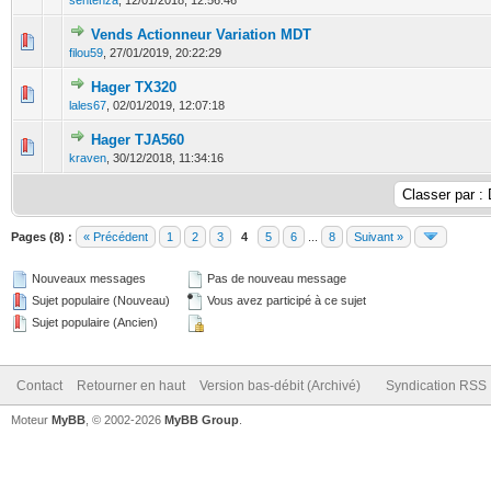
sentenza
,
12/01/2018, 12:56:46
Vends Actionneur Variation MDT
0 Votes - 0 sur 5 en moyenne
1
2
3
4
5
filou59
,
27/01/2019, 20:22:29
Hager TX320
0 Votes - 0 sur 5 en moyenne
1
2
3
4
5
lales67
,
02/01/2019, 12:07:18
Hager TJA560
0 Votes - 0 sur 5 en moyenne
1
2
3
4
5
kraven
,
30/12/2018, 11:34:16
Pages (8) :
« Précédent
1
2
3
4
5
6
...
8
Suivant »
Nouveaux messages
Pas de nouveau message
Sujet populaire (Nouveau)
Vous avez participé à ce sujet
Sujet populaire (Ancien)
Contact
Retourner en haut
Version bas-débit (Archivé)
Syndication RSS
Moteur
MyBB
, © 2002-2026
MyBB Group
.