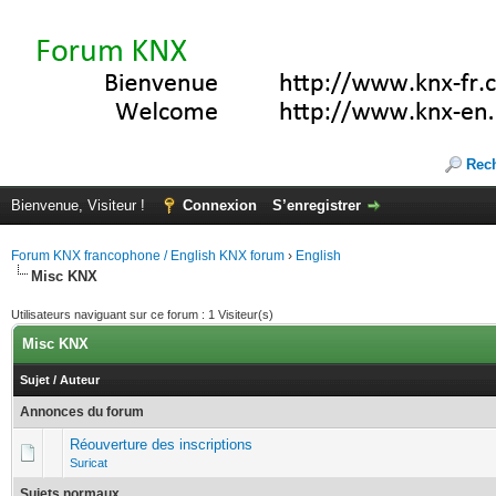
Rec
Bienvenue, Visiteur !
Connexion
S’enregistrer
Forum KNX francophone / English KNX forum
›
English
Misc KNX
Utilisateurs naviguant sur ce forum : 1 Visiteur(s)
Misc KNX
Sujet
/
Auteur
Annonces du forum
Réouverture des inscriptions
Suricat
Sujets normaux