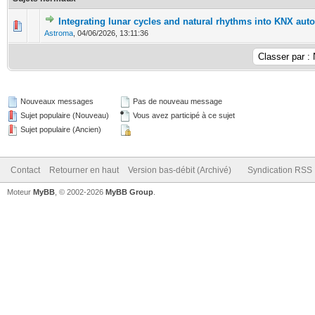
Integrating lunar cycles and natural rhythms into KNX aut
0 Votes - 0 sur 5 en moyenne
1
2
3
4
5
Astroma
,
04/06/2026, 13:11:36
Nouveaux messages
Pas de nouveau message
Sujet populaire (Nouveau)
Vous avez participé à ce sujet
Sujet populaire (Ancien)
Contact
Retourner en haut
Version bas-débit (Archivé)
Syndication RSS
Moteur
MyBB
, © 2002-2026
MyBB Group
.