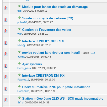
Module pour lancer des reads au démarrage
0 Votes - 0 sur 5 en moyenne
1
2
3
4
5
flop
,
25/04/2024, 09:10:17
Sonde monoxyde de carbone (CO)
0 Votes - 0 sur 5 en moyenne
1
2
3
4
5
pollux06
,
09/04/2026, 08:26:27
Gestion de l'ouverture des volets
0 Votes - 0 sur 5 en moyenne
1
2
3
4
5
vlnk
,
29/03/2026, 18:35:11
Interface JUNG IPS300SREG
0 Votes - 0 sur 5 en moyenne
1
2
3
4
5
Mick@
,
28/03/2026, 09:32:15
novice voulant faire évoluer son install
(Pages :
1
2
)
0 Votes - 0 sur 5 en moyenne
1
2
3
4
5
Yacine
,
02/02/2026, 16:59:44
Ajax systems
0 Votes - 0 sur 5 en moyenne
1
2
3
4
5
lncas_pous
,
04/07/2024, 08:06:41
Interface CRESTRON DNI KXI
0 Votes - 0 sur 5 en moyenne
1
2
3
4
5
Fabrice19
,
16/03/2026, 10:13:30
Choix du matériel KNX pour petite installation
0 Votes - 0 sur 5 en moyenne
1
2
3
4
5
lucaspalm
,
11/03/2026, 10:25:59
Station météo Jung 2225 WS - BCU mask incompatible
0 Votes - 0 sur 5 en moyenne
1
2
3
4
5
Stf_d
,
08/03/2026, 08:34:39