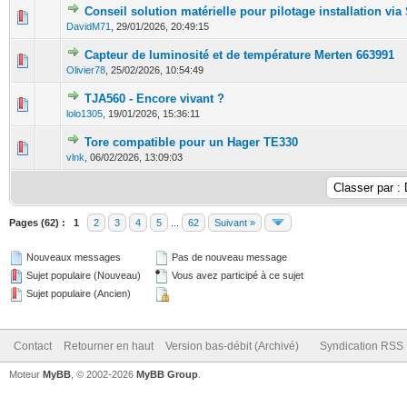
Conseil solution matérielle pour pilotage installation vi
0 Votes - 0 sur 5 en moyenne
1
2
3
4
5
DavidM71
,
29/01/2026, 20:49:15
Capteur de luminosité et de température Merten 663991
0 Votes - 0 sur 5 en moyenne
1
2
3
4
5
Olivier78
,
25/02/2026, 10:54:49
TJA560 - Encore vivant ?
0 Votes - 0 sur 5 en moyenne
1
2
3
4
5
lolo1305
,
19/01/2026, 15:36:11
Tore compatible pour un Hager TE330
0 Votes - 0 sur 5 en moyenne
1
2
3
4
5
vlnk
,
06/02/2026, 13:09:03
Pages (62) :
1
2
3
4
5
...
62
Suivant »
Nouveaux messages
Pas de nouveau message
Sujet populaire (Nouveau)
Vous avez participé à ce sujet
Sujet populaire (Ancien)
Contact
Retourner en haut
Version bas-débit (Archivé)
Syndication RSS
Moteur
MyBB
, © 2002-2026
MyBB Group
.