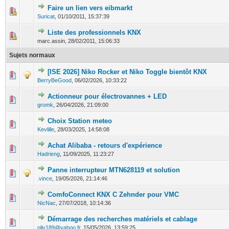
Faire un lien vers eibmarkt
1 Votes - 5 sur 5 en moyenne
1
2
3
4
5
Suricat
,
01/10/2011, 15:37:39
Liste des professionnels KNX
3 Votes - 1.67 sur 5 en moyenne
1
2
3
4
5
marc.assin,
28/02/2011, 15:06:33
Sujets normaux
[ISE 2026] Niko Rocker et Niko Toggle bientôt KNX
0 Votes - 0 sur 5 en moyenne
1
2
3
4
5
BerryBeGood
,
06/02/2026, 10:33:22
Actionneur pour électrovannes + LED
0 Votes - 0 sur 5 en moyenne
1
2
3
4
5
gromk
,
26/04/2026, 21:09:00
Choix Station meteo
0 Votes - 0 sur 5 en moyenne
1
2
3
4
5
Kevlille
,
28/03/2025, 14:58:08
Achat Alibaba - retours d'expérience
0 Votes - 0 sur 5 en moyenne
1
2
3
4
5
Hadrieng
,
11/09/2025, 11:23:27
Panne interrupteur MTN628119 et solution
0 Votes - 0 sur 5 en moyenne
1
2
3
4
5
.vince
,
19/05/2026, 21:14:46
ComfoConnect KNX C Zehnder pour VMC
0 Votes - 0 sur 5 en moyenne
1
2
3
4
5
NicNac
,
27/07/2018, 10:14:36
Démarrage des recherches matériels et cablage
0 Votes - 0 sur 5 en moyenne
1
2
3
4
5
oliv189@yahoo.fr
,
15/05/2026, 13:59:25