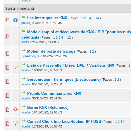
Suricat
Sujets importants
Les interrupteurs KNX
(Pages :
1
2
3
4
...
14
)
5 Votes - 4.2 sur 5 en moyenne
1
2
3
4
5
poukill
,
02/04/2019, 21:59:35
Mode d'emploi et découverte de KNX / EIB "pour les nuls
15 Votes - 4.47 sur 5 en moyenne
1
2
3
4
5
débutants
(Pages :
1
2
3
4
...
12
)
mil3d
,
02/02/2012, 14:00:58
Moteur de porte de Garage
(Pages :
1
2
)
0 Votes - 0 sur 5 en moyenne
1
2
3
4
5
SpaRtzZii
,
05/10/2024, 22:28:26
Liste de Passerelle / Driver DALI / Variateur KNX
(Pages :
1
1 Votes - 5 sur 5 en moyenne
1
2
3
4
5
filou59
,
19/10/2021, 10:50:53
Servomoteur Thermiques (Electrovanne)
(Pages :
1
2
)
0 Votes - 0 sur 5 en moyenne
1
2
3
4
5
filou59
,
05/03/2022, 09:25:50
Projets Communautaires KNX
0 Votes - 0 sur 5 en moyenne
1
2
3
4
5
filou59
,
30/11/2023, 12:01:34
Borne KNX (Reference)
2 Votes - 5 sur 5 en moyenne
1
2
3
4
5
filou59
,
16/01/2022, 12:51:03
Conseil Choix Interface/Routeur IP / USB
(Pages :
1
2
3
)
2 Votes - 5 sur 5 en moyenne
1
2
3
4
5
filou59
,
12/12/2019, 00:57:42