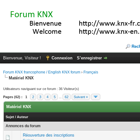
Rec
Bienvenue, Visiteur !
Connexion
S’enregistrer
Forum KNX francophone / English KNX forum
›
Français
Matériel KNX
Utilisateurs naviguant sur ce forum : 36 Visiteur(s)
Pages (62) :
1
2
3
4
5
...
62
Suivant »
Matériel KNX
Sujet
/
Auteur
Annonces du forum
Réouverture des inscriptions