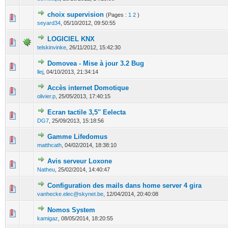
choix supervision
(Pages :
1
2
)
1 Votes - 5 sur 5 en moyenne
1
2
3
4
5
seyard34
,
05/10/2012, 09:50:55
LOGICIEL KNX
2 Votes - 3.5 sur 5 en moyenne
1
2
3
4
5
telskinvinke
,
26/11/2012, 15:42:30
Domovea - Mise à jour 3.2 Bug
0 Votes - 0 sur 5 en moyenne
1
2
3
4
5
llej
,
04/10/2013, 21:34:14
Accès internet Domotique
0 Votes - 0 sur 5 en moyenne
1
2
3
4
5
olivier.p
,
25/05/2013, 17:40:15
Ecran tactile 3,5'' Eelecta
0 Votes - 0 sur 5 en moyenne
1
2
3
4
5
DG7
,
25/09/2013, 15:18:56
Gamme Lifedomus
0 Votes - 0 sur 5 en moyenne
1
2
3
4
5
matthcath
,
04/02/2014, 18:38:10
Avis serveur Loxone
0 Votes - 0 sur 5 en moyenne
1
2
3
4
5
Natheu
,
25/02/2014, 14:40:47
Configuration des mails dans home server 4 gira
0 Votes - 0 sur 5 en moyenne
1
2
3
4
5
vanhecke.elec@skynet.be
,
12/04/2014, 20:40:08
Nomos System
0 Votes - 0 sur 5 en moyenne
1
2
3
4
5
kamigaz
,
08/05/2014, 18:20:55