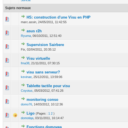
Suricat
Sujets normaux
HS: construction d'une Visu en PHP
0 Votes - 0 sur 5 en moyenne
1
2
3
4
5
marc.assin,
24/05/2011, 11:42:55
asus r2h
0 Votes - 0 sur 5 en moyenne
1
2
3
4
5
Ryuma
,
06/10/2011, 12:51:40
Supervision Sairbere
0 Votes - 0 sur 5 en moyenne
1
2
3
4
5
Fix,
02/04/2011, 20:35:12
Visu virtuelle
0 Votes - 0 sur 5 en moyenne
1
2
3
4
5
fma38
,
21/11/2011, 07:30:15
visu sans serveur?
0 Votes - 0 sur 5 en moyenne
1
2
3
4
5
kevinae
,
25/12/2011, 13:59:06
Tablette tactile pour visu
0 Votes - 0 sur 5 en moyenne
1
2
3
4
5
Coyotus
,
05/03/2012, 07:41:26
monitoring conso
0 Votes - 0 sur 5 en moyenne
1
2
3
4
5
domo76
,
14/03/2012, 10:12:36
Ligo
(Pages :
1
2
)
0 Votes - 0 sur 5 en moyenne
1
2
3
4
5
domotiqa
,
03/11/2011, 16:14:47
Fonctions domovea