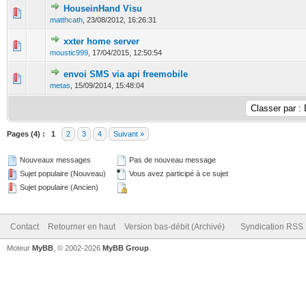
HouseinHand Visu
0 Votes - 0 sur 5 en moyenne
1
2
3
4
5
matthcath
,
23/08/2012, 16:26:31
xxter home server
0 Votes - 0 sur 5 en moyenne
1
2
3
4
5
moustic999
,
17/04/2015, 12:50:54
envoi SMS via api freemobile
1 Votes - 3 sur 5 en moyenne
1
2
3
4
5
metas
,
15/09/2014, 15:48:04
Pages (4) :
1
2
3
4
Suivant »
Nouveaux messages
Pas de nouveau message
Sujet populaire (Nouveau)
Vous avez participé à ce sujet
Sujet populaire (Ancien)
Contact
Retourner en haut
Version bas-débit (Archivé)
Syndication RSS
Moteur
MyBB
, © 2002-2026
MyBB Group
.