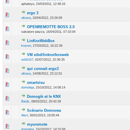
0 Votes - 0 sur 5 en moyenne
1
2
3
4
5
aphateyo,
24/03/2011, 12:48:16
ergo 3
0 Votes - 0 sur 5 en moyenne
1
2
3
4
5
ultraxa
,
10/04/2012, 23:26:09
OPENREMOTTE BOSS 2.0
0 Votes - 0 sur 5 en moyenne
1
2
3
4
5
salvatore piazza,
16/04/2011, 07:33:04
LinKnxWebBox
0 Votes - 0 sur 5 en moyenne
1
2
3
4
5
kraven
,
27/03/2012, 16:22:39
VM eibd/linknx/knxweb
0 Votes - 0 sur 5 en moyenne
1
2
3
4
5
seb5167
,
02/07/2012, 22:36:35
qui connait ergo3
0 Votes - 0 sur 5 en moyenne
1
2
3
4
5
ultraxa
,
14/08/2012, 23:12:01
smartvisu
0 Votes - 0 sur 5 en moyenne
1
2
3
4
5
domotiqa
,
15/10/2012, 14:08:14
Domogik et le KNX
0 Votes - 0 sur 5 en moyenne
1
2
3
4
5
Baslic
,
08/02/2012, 20:42:28
Scénario Domovea
0 Votes - 0 sur 5 en moyenne
1
2
3
4
5
Alecl
,
30/01/2013, 19:00:44
myuremote
0 Votes - 0 sur 5 en moyenne
1
2
3
4
5
domotiqa
,
15/10/2012, 14:15:58