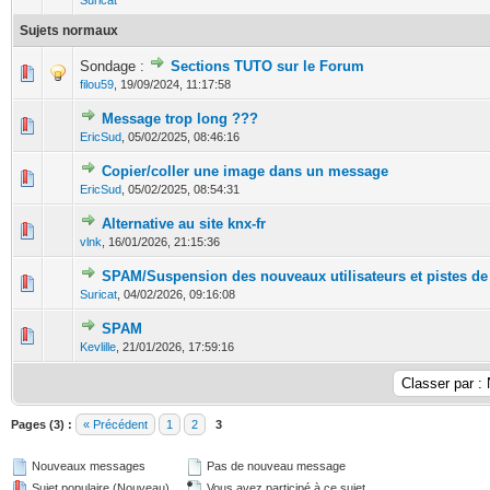
Suricat
Sujets normaux
Sondage :
Sections TUTO sur le Forum
0 Votes - 0 sur 5 en moyenne
1
2
3
4
5
filou59
,
19/09/2024, 11:17:58
Message trop long ???
0 Votes - 0 sur 5 en moyenne
1
2
3
4
5
EricSud
,
05/02/2025, 08:46:16
Copier/coller une image dans un message
0 Votes - 0 sur 5 en moyenne
1
2
3
4
5
EricSud
,
05/02/2025, 08:54:31
Alternative au site knx-fr
0 Votes - 0 sur 5 en moyenne
1
2
3
4
5
vlnk
,
16/01/2026, 21:15:36
SPAM/Suspension des nouveaux utilisateurs et pistes de
0 Votes - 0 sur 5 en moyenne
1
2
3
4
5
Suricat
,
04/02/2026, 09:16:08
SPAM
0 Votes - 0 sur 5 en moyenne
1
2
3
4
5
Kevlille
,
21/01/2026, 17:59:16
Pages (3) :
« Précédent
1
2
3
Nouveaux messages
Pas de nouveau message
Sujet populaire (Nouveau)
Vous avez participé à ce sujet