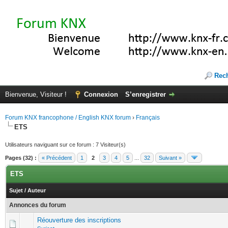
Rec
Bienvenue, Visiteur !
Connexion
S’enregistrer
Forum KNX francophone / English KNX forum
›
Français
ETS
Utilisateurs naviguant sur ce forum : 7 Visiteur(s)
Pages (32) :
« Précédent
1
2
3
4
5
...
32
Suivant »
ETS
Sujet
/
Auteur
Annonces du forum
Réouverture des inscriptions