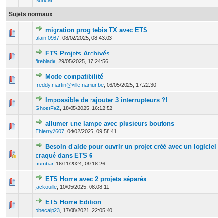
Suricat
Sujets normaux
migration prog tebis TX avec ETS
0 Votes - 0 sur 5 en moyenne
1
2
3
4
5
alain 0987
,
08/02/2025, 08:43:03
ETS Projets Archivés
0 Votes - 0 sur 5 en moyenne
1
2
3
4
5
fireblade
,
29/05/2025, 17:24:56
Mode compatibilité
0 Votes - 0 sur 5 en moyenne
1
2
3
4
5
freddy.martin@ville.namur.be
,
06/05/2025, 17:22:30
Impossible de rajouter 3 interrupteurs ?!
0 Votes - 0 sur 5 en moyenne
1
2
3
4
5
GhostFaZ
,
18/05/2025, 16:12:52
allumer une lampe avec plusieurs boutons
0 Votes - 0 sur 5 en moyenne
1
2
3
4
5
Thierry2607
,
04/02/2025, 09:58:41
Besoin d’aide pour ouvrir un projet créé avec un logiciel
0 Votes - 0 sur 5 en moyenne
1
2
3
4
5
craqué dans ETS 6
cumbar
,
16/11/2024, 09:18:26
ETS Home avec 2 projets séparés
0 Votes - 0 sur 5 en moyenne
1
2
3
4
5
jackouille
,
10/05/2025, 08:08:11
ETS Home Edition
0 Votes - 0 sur 5 en moyenne
1
2
3
4
5
obecalp23
,
17/08/2021, 22:05:40