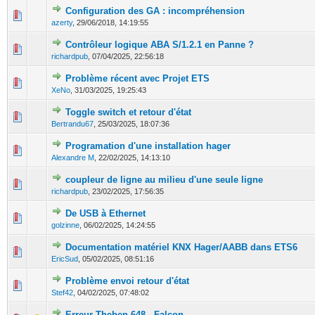
Configuration des GA : incompréhension
0 Votes - 0 sur 5 en moyenne
1
2
3
4
5
azerty
,
29/06/2018, 14:19:55
Contrôleur logique ABA S/1.2.1 en Panne ?
0 Votes - 0 sur 5 en moyenne
1
2
3
4
5
richardpub
,
07/04/2025, 22:56:18
Problème récent avec Projet ETS
0 Votes - 0 sur 5 en moyenne
1
2
3
4
5
XeNo
,
31/03/2025, 19:25:43
Toggle switch et retour d'état
0 Votes - 0 sur 5 en moyenne
1
2
3
4
5
Bertrandu67
,
25/03/2025, 18:07:36
Programation d'une installation hager
0 Votes - 0 sur 5 en moyenne
1
2
3
4
5
Alexandre M
,
22/02/2025, 14:13:10
coupleur de ligne au milieu d'une seule ligne
0 Votes - 0 sur 5 en moyenne
1
2
3
4
5
richardpub
,
23/02/2025, 17:56:35
De USB à Ethernet
0 Votes - 0 sur 5 en moyenne
1
2
3
4
5
golzinne
,
06/02/2025, 14:24:55
Documentation matériel KNX Hager/AABB dans ETS6
0 Votes - 0 sur 5 en moyenne
1
2
3
4
5
EricSud
,
05/02/2025, 08:51:16
Problème envoi retour d'état
0 Votes - 0 sur 5 en moyenne
1
2
3
4
5
Stef42
,
04/02/2025, 07:48:02
Erreur Theben 648 - Falcon