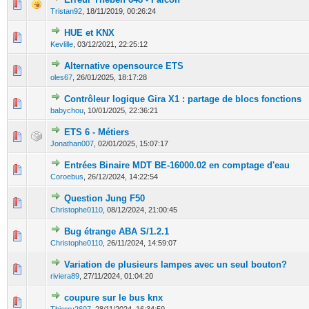
0 Votes - 0 sur 5 en moyenne
1
2
3
4
5
Tristan92
,
18/11/2019, 00:26:24
HUE et KNX
0 Votes - 0 sur 5 en moyenne
1
2
3
4
5
Kevlille
,
03/12/2021, 22:25:12
Alternative opensource ETS
0 Votes - 0 sur 5 en moyenne
1
2
3
4
5
oles67
,
26/01/2025, 18:17:28
Contrôleur logique Gira X1 : partage de blocs fonctions
0 Votes - 0 sur 5 en moyenne
1
2
3
4
5
babychou
,
10/01/2025, 22:36:21
ETS 6 - Métiers
0 Votes - 0 sur 5 en moyenne
1
2
3
4
5
Jonathan007
,
02/01/2025, 15:07:17
Entrées Binaire MDT BE-16000.02 en comptage d'eau
0 Votes - 0 sur 5 en moyenne
1
2
3
4
5
Coroebus
,
26/12/2024, 14:22:54
Question Jung F50
0 Votes - 0 sur 5 en moyenne
1
2
3
4
5
Christophe0110
,
08/12/2024, 21:00:45
Bug étrange ABA S/1.2.1
0 Votes - 0 sur 5 en moyenne
1
2
3
4
5
Christophe0110
,
26/11/2024, 14:59:07
Variation de plusieurs lampes avec un seul bouton?
0 Votes - 0 sur 5 en moyenne
1
2
3
4
5
riviera89
,
27/11/2024, 01:04:20
coupure sur le bus knx
0 Votes - 0 sur 5 en moyenne
1
2
3
4
5