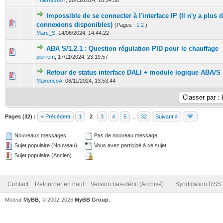
Thierry2607
,
28/11/2024, 16:34:50
Impossible de se connecter à l'interface IP (Il n'y a plus 
0 Votes - 0 sur 5 en moyenne
1
2
3
4
5
connexions disponibles)
(Pages :
1
2
)
Marc_S
,
14/06/2024, 14:44:22
ABA S/1.2.1 : Question régulation PID pour le chauffage
0 Votes - 0 sur 5 en moyenne
1
2
3
4
5
pierrem
,
17/11/2024, 23:19:57
Retour de status interface DALI + module logique ABA/S 
0 Votes - 0 sur 5 en moyenne
1
2
3
4
5
MaxenceA
,
08/11/2024, 13:53:44
Pages (32) :
« Précédent
1
2
3
4
5
...
32
Suivant »
Nouveaux messages
Pas de nouveau message
Sujet populaire (Nouveau)
Vous avez participé à ce sujet
Sujet populaire (Ancien)
Contact
Retourner en haut
Version bas-débit (Archivé)
Syndication RSS
Moteur
MyBB
, © 2002-2026
MyBB Group
.