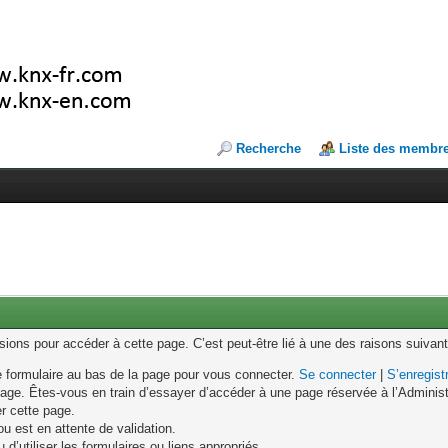
Recherche
Liste des membr
ons pour accéder à cette page. C’est peut-être lié à une des raisons suivant
le formulaire au bas de la page pour vous connecter.
Se connecter
|
S’enregist
age. Êtes-vous en train d’essayer d’accéder à une page réservée à l’Administr
er cette page.
u est en attente de validation.
d’utiliser les formulaires ou liens appropriés.