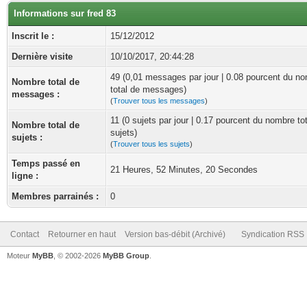
Informations sur fred 83
Inscrit le :
15/12/2012
Dernière visite
10/10/2017, 20:44:28
49 (0,01 messages par jour | 0.08 pourcent du n
Nombre total de
total de messages)
messages :
(
Trouver tous les messages
)
11 (0 sujets par jour | 0.17 pourcent du nombre to
Nombre total de
sujets)
sujets :
(
Trouver tous les sujets
)
Temps passé en
21 Heures, 52 Minutes, 20 Secondes
ligne :
Membres parrainés :
0
Contact
Retourner en haut
Version bas-débit (Archivé)
Syndication RSS
Moteur
MyBB
, © 2002-2026
MyBB Group
.