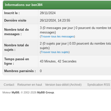
Informations sur ben384
Inscrit le :
28/11/2024
Dernière visite
26/12/2024, 14:23:55
3 (0 messages par jour | 0 pourcent du nombre to
Nombre total de
messages)
messages :
(
Trouver tous les messages
)
2 (0 sujets par jour | 0.03 pourcent du nombre tot
Nombre total de
sujets)
sujets :
(
Trouver tous les sujets
)
Temps passé en
43 Minutes, 42 Secondes
ligne :
Membres parrainés :
0
Contact
Retourner en haut
Version bas-débit (Archivé)
Syndication RSS
Moteur
MyBB
, © 2002-2026
MyBB Group
.