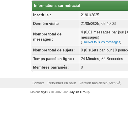
Informations sur redracial
Inscrit le :
21/01/2025
Dernière visite
21/05/2025, 03:40:03
4 (0,01 messages par jour |
Nombre total de
messages)
messages :
(
Trouver tous les messages
)
Nombre total de sujets :
0 (0 sujets par jour | 0 pour
Temps passé en ligne :
24 Minutes, 52 Secondes
Membres parrainés :
0
Contact
Retourner en haut
Version bas-débit (Archivé)
Moteur
MyBB
, © 2002-2026
MyBB Group
.