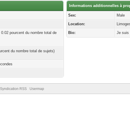
Informations additionnelles à pro
Sex:
Male
Location:
Limoge
| 0.02 pourcent du nombre total de
Bio:
Je suis
ourcent du nombre total de sujets)
econdes
Syndication RSS
Usermap