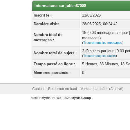
Informations sur julien87000
Inscrit le :
21/03/2025
Dernière visite
28/05/2025, 06:24:42
15 (0,03 messages par jour 
Nombre total de
messages)
messages :
(
Trouver tous les messages
)
2 (0 sujets par jour | 0.03 p
Nombre total de sujets :
(
Trouver tous les sujets
)
Temps passé en ligne :
5 Heures, 35 Minutes, 18 S
Membres parrainés :
0
Contact
Retourner en haut
Version bas-débit (Archivé)
Moteur
MyBB
, © 2002-2026
MyBB Group
.