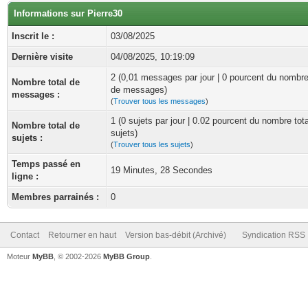
Informations sur Pierre30
Inscrit le :
03/08/2025
Dernière visite
04/08/2025, 10:19:09
2 (0,01 messages par jour | 0 pourcent du nombre
Nombre total de
de messages)
messages :
(
Trouver tous les messages
)
1 (0 sujets par jour | 0.02 pourcent du nombre tot
Nombre total de
sujets)
sujets :
(
Trouver tous les sujets
)
Temps passé en
19 Minutes, 28 Secondes
ligne :
Membres parrainés :
0
Contact
Retourner en haut
Version bas-débit (Archivé)
Syndication RSS
Moteur
MyBB
, © 2002-2026
MyBB Group
.