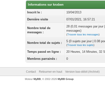
Informations sur knxben
Inscrit le :
10/04/2013
Dernière visite
07/01/2021, 16:57:21
28 (0,01 messages par jour 
Nombre total de
messages)
messages :
(
Trouver tous les messages
)
5 (0 sujets par jour | 0.08 p
Nombre total de sujets :
(
Trouver tous les sujets
)
Temps passé en ligne :
20 Heures, 14 Minutes, 32 
Membres parrainés :
0
Contact
Retourner en haut
Version bas-débit (Archivé)
Moteur
MyBB
, © 2002-2026
MyBB Group
.