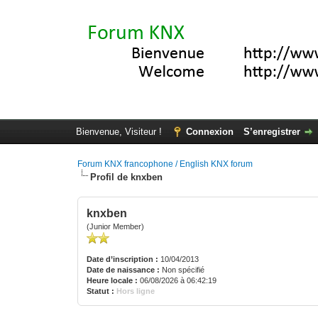
Bienvenue, Visiteur !
Connexion
S’enregistrer
Forum KNX francophone / English KNX forum
Profil de knxben
knxben
(Junior Member)
Date d’inscription :
10/04/2013
Date de naissance :
Non spécifié
Heure locale :
06/08/2026 à 06:42:19
Statut :
Hors ligne