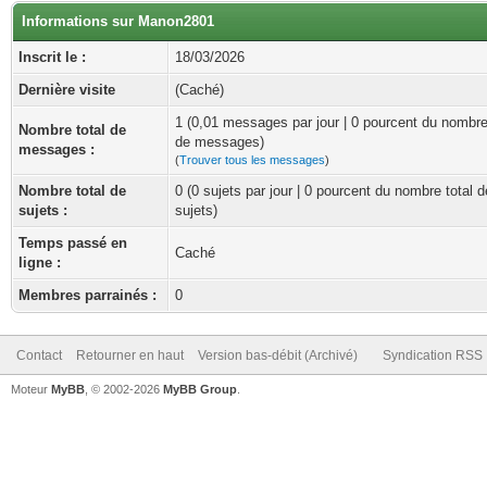
Informations sur Manon2801
Inscrit le :
18/03/2026
Dernière visite
(Caché)
1 (0,01 messages par jour | 0 pourcent du nombre
Nombre total de
de messages)
messages :
(
Trouver tous les messages
)
Nombre total de
0 (0 sujets par jour | 0 pourcent du nombre total d
sujets :
sujets)
Temps passé en
Caché
ligne :
Membres parrainés :
0
Contact
Retourner en haut
Version bas-débit (Archivé)
Syndication RSS
Moteur
MyBB
, © 2002-2026
MyBB Group
.