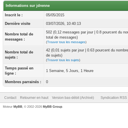
Informations sur jdrenne
Inscrit le :
05/05/2015
Dernière visite
03/07/2026, 10:40:13
502 (0,12 messages par jour | 0.8 pourcent du n
Nombre total de
total de messages)
messages :
(
Trouver tous les messages
)
42 (0,01 sujets par jour | 0.63 pourcent du nombre
Nombre total de
de sujets)
sujets :
(
Trouver tous les sujets
)
Temps passé en
1 Semaine, 5 Jours, 1 Heure
ligne :
Membres parrainés :
0
Contact
Retourner en haut
Version bas-débit (Archivé)
Syndication RSS
Moteur
MyBB
, © 2002-2026
MyBB Group
.