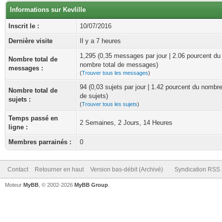
Informations sur Kevlille
Inscrit le :
10/07/2016
Dernière visite
Il y a 7 heures
1,295 (0,35 messages par jour | 2.06 pourcent du
Nombre total de
nombre total de messages)
messages :
(
Trouver tous les messages
)
94 (0,03 sujets par jour | 1.42 pourcent du nombre
Nombre total de
de sujets)
sujets :
(
Trouver tous les sujets
)
Temps passé en
2 Semaines, 2 Jours, 14 Heures
ligne :
Membres parrainés :
0
Contact
Retourner en haut
Version bas-débit (Archivé)
Syndication RSS
Moteur
MyBB
, © 2002-2026
MyBB Group
.