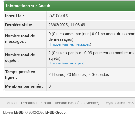
Informations sur Aneith
Inscrit le :
24/10/2016
Dernière visite
23/03/2025, 11:06:46
9 (0 messages par jour | 0.01 pourcent du nombre
Nombre total de
de messages)
messages :
(
Trouver tous les messages
)
2 (0 sujets par jour | 0.03 pourcent du nombre tot
Nombre total de
sujets)
sujets :
(
Trouver tous les sujets
)
Temps passé en
2 Heures, 20 Minutes, 7 Secondes
ligne :
Membres parrainés :
0
Contact
Retourner en haut
Version bas-débit (Archivé)
Syndication RSS
Moteur
MyBB
, © 2002-2026
MyBB Group
.