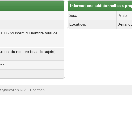
Informations additionnelles à pr
Sex:
Male
Location:
Amancy
| 0.06 pourcent du nombre total de
ourcent du nombre total de sujets)
tes
Syndication RSS
Usermap