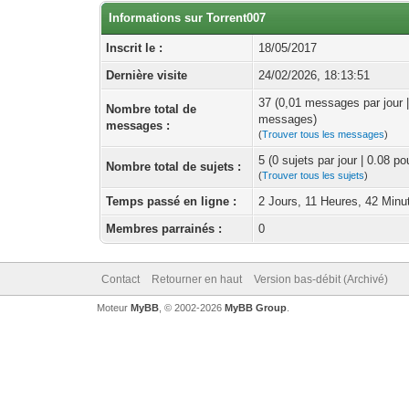
Informations sur Torrent007
Inscrit le :
18/05/2017
Dernière visite
24/02/2026, 18:13:51
37 (0,01 messages par jour 
Nombre total de
messages)
messages :
(
Trouver tous les messages
)
5 (0 sujets par jour | 0.08 p
Nombre total de sujets :
(
Trouver tous les sujets
)
Temps passé en ligne :
2 Jours, 11 Heures, 42 Minu
Membres parrainés :
0
Contact
Retourner en haut
Version bas-débit (Archivé)
Moteur
MyBB
, © 2002-2026
MyBB Group
.