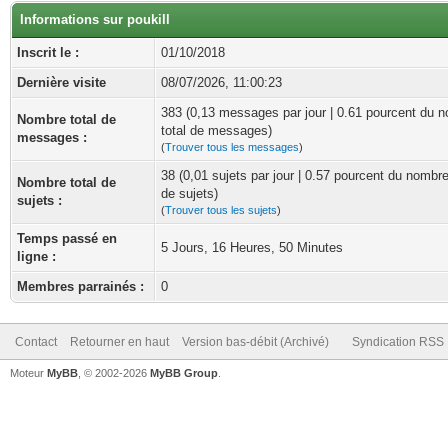
Informations sur poukill
Inscrit le :
01/10/2018
Dernière visite
08/07/2026, 11:00:23
383 (0,13 messages par jour | 0.61 pourcent du 
Nombre total de
total de messages)
messages :
(
Trouver tous les messages
)
38 (0,01 sujets par jour | 0.57 pourcent du nombre
Nombre total de
de sujets)
sujets :
(
Trouver tous les sujets
)
Temps passé en
5 Jours, 16 Heures, 50 Minutes
ligne :
Membres parrainés :
0
Contact
Retourner en haut
Version bas-débit (Archivé)
Syndication RSS
Moteur
MyBB
, © 2002-2026
MyBB Group
.