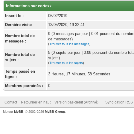
Informations sur cortexx
Inscrit le :
06/02/2019
Dernière visite
13/05/2020, 19:32:41
9 (0 messages par jour | 0.01 pourcent du nombre
Nombre total de
de messages)
messages :
(
Trouver tous les messages
)
5 (0 sujets par jour | 0.08 pourcent du nombre tot
Nombre total de
sujets)
sujets :
(
Trouver tous les sujets
)
Temps passé en
3 Heures, 17 Minutes, 58 Secondes
ligne :
Membres parrainés :
0
Contact
Retourner en haut
Version bas-débit (Archivé)
Syndication RSS
Moteur
MyBB
, © 2002-2026
MyBB Group
.