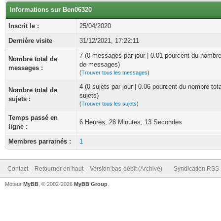
Informations sur Ben06320
Inscrit le :
25/04/2020
Dernière visite
31/12/2021, 17:22:11
7 (0 messages par jour | 0.01 pourcent du nombre
Nombre total de
de messages)
messages :
(
Trouver tous les messages
)
4 (0 sujets par jour | 0.06 pourcent du nombre tot
Nombre total de
sujets)
sujets :
(
Trouver tous les sujets
)
Temps passé en
6 Heures, 28 Minutes, 13 Secondes
ligne :
Membres parrainés :
1
Contact
Retourner en haut
Version bas-débit (Archivé)
Syndication RSS
Moteur
MyBB
, © 2002-2026
MyBB Group
.