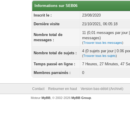
Informations sur SEB06
Inscrit le :
23/08/2020
Dernière visite
21/10/2021, 06:05:18
11 (0,01 messages par jour 
Nombre total de
messages)
messages :
(
Trouver tous les messages
)
4 (0 sujets par jour | 0.06 p
Nombre total de sujets :
(
Trouver tous les sujets
)
Temps passé en ligne :
7 Heures, 27 Minutes, 47 S
Membres parrainés :
0
Contact
Retourner en haut
Version bas-débit (Archivé)
Moteur
MyBB
, © 2002-2026
MyBB Group
.