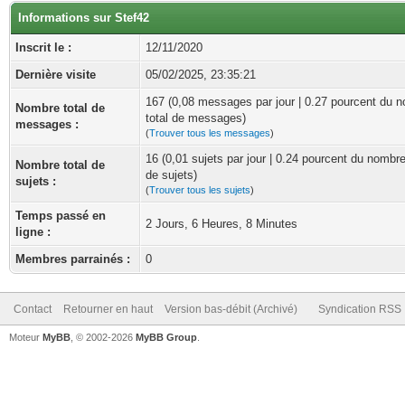
Informations sur Stef42
Inscrit le :
12/11/2020
Dernière visite
05/02/2025, 23:35:21
167 (0,08 messages par jour | 0.27 pourcent du 
Nombre total de
total de messages)
messages :
(
Trouver tous les messages
)
16 (0,01 sujets par jour | 0.24 pourcent du nombre
Nombre total de
de sujets)
sujets :
(
Trouver tous les sujets
)
Temps passé en
2 Jours, 6 Heures, 8 Minutes
ligne :
Membres parrainés :
0
Contact
Retourner en haut
Version bas-débit (Archivé)
Syndication RSS
Moteur
MyBB
, © 2002-2026
MyBB Group
.