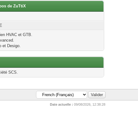
opos de ZuTtiX
E
cien HVAC et GTB.
vanced.
 et Desigo.
ciété SCS.
Date actuelle :
09/08/2026, 12:38:28