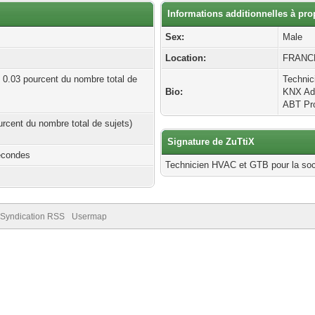
Informations additionnelles à pr
Sex:
Male
Location:
FRANC
| 0.03 pourcent du nombre total de
Techni
Bio:
KNX Ad
ABT Pro
ourcent du nombre total de sujets)
Signature de ZuTtiX
econdes
Technicien HVAC et GTB pour la so
Syndication RSS
Usermap