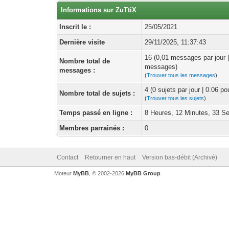
Informations sur ZuTtiX
Inscrit le :
25/05/2021
Dernière visite
29/11/2025, 11:37:43
16 (0,01 messages par jour 
Nombre total de
messages)
messages :
(
Trouver tous les messages
)
4 (0 sujets par jour | 0.06 p
Nombre total de sujets :
(
Trouver tous les sujets
)
Temps passé en ligne :
8 Heures, 12 Minutes, 33 S
Membres parrainés :
0
Contact
Retourner en haut
Version bas-débit (Archivé)
Moteur
MyBB
, © 2002-2026
MyBB Group
.