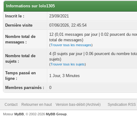
Informations sur lolo1305
Inscrit le :
23/09/2021
Dernière visite
07/06/2026, 22:45:54
12 (0,01 messages par jour | 0.02 pourcent du n
Nombre total de
total de messages)
messages :
(
Trouver tous les messages
)
4 (0 sujets par jour | 0.06 pourcent du nombre tot
Nombre total de
sujets)
sujets :
(
Trouver tous les sujets
)
Temps passé en
1 Jour, 3 Minutes
ligne :
Membres parrainés :
0
Contact
Retourner en haut
Version bas-débit (Archivé)
Syndication RSS
Moteur
MyBB
, © 2002-2026
MyBB Group
.