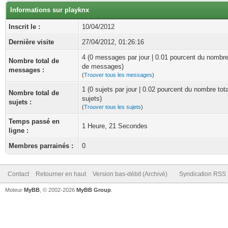
Informations sur playknx
Inscrit le :
10/04/2012
Dernière visite
27/04/2012, 01:26:16
4 (0 messages par jour | 0.01 pourcent du nombre
Nombre total de
de messages)
messages :
(
Trouver tous les messages
)
1 (0 sujets par jour | 0.02 pourcent du nombre tot
Nombre total de
sujets)
sujets :
(
Trouver tous les sujets
)
Temps passé en
1 Heure, 21 Secondes
ligne :
Membres parrainés :
0
Contact
Retourner en haut
Version bas-débit (Archivé)
Syndication RSS
Moteur
MyBB
, © 2002-2026
MyBB Group
.