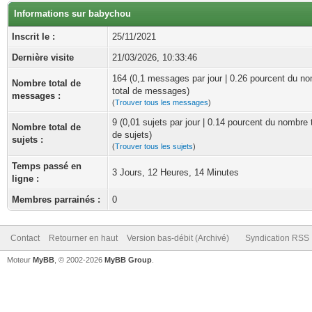
Informations sur babychou
Inscrit le :
25/11/2021
Dernière visite
21/03/2026, 10:33:46
164 (0,1 messages par jour | 0.26 pourcent du n
Nombre total de
total de messages)
messages :
(
Trouver tous les messages
)
9 (0,01 sujets par jour | 0.14 pourcent du nombre 
Nombre total de
de sujets)
sujets :
(
Trouver tous les sujets
)
Temps passé en
3 Jours, 12 Heures, 14 Minutes
ligne :
Membres parrainés :
0
Contact
Retourner en haut
Version bas-débit (Archivé)
Syndication RSS
Moteur
MyBB
, © 2002-2026
MyBB Group
.