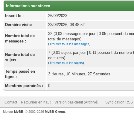
Informations sur vincen
Inscrit le :
26/09/2023
Dernière visite
23/03/2026, 08:48:52
32 (0,03 messages par jour | 0.05 pourcent du n
Nombre total de
total de messages)
messages :
(
Trouver tous les messages
)
7 (0,01 sujets par jour | 0.11 pourcent du nombre t
Nombre total de
de sujets)
sujets :
(
Trouver tous les sujets
)
Temps passé en
3 Heures, 10 Minutes, 27 Secondes
ligne :
Membres parrainés :
0
Contact
Retourner en haut
Version bas-débit (Archivé)
Syndication RSS
Moteur
MyBB
, © 2002-2026
MyBB Group
.