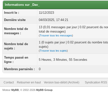
Informations sur _Dav_
Inscrit le :
11/12/2023
Dernière visite
04/03/2025, 17:44:21
13 (0,01 messages par jour | 0.02 pourcent du n
Nombre total de
total de messages)
messages :
(
Trouver tous les messages
)
1 (0 sujets par jour | 0.02 pourcent du nombre tot
Nombre total de
sujets)
sujets :
(
Trouver tous les sujets
)
Temps passé en
5 Heures, 3 Minutes, 55 Secondes
ligne :
Membres parrainés :
0
Contact
Retourner en haut
Version bas-débit (Archivé)
Syndication RSS
Moteur
MyBB
, © 2002-2026
MyBB Group
.