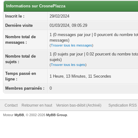
Informations sur CrosnePlazza
Inscrit le :
29/02/2024
Dernière visite
01/03/2024, 09:05:29
1 (0 messages par jour | 0 pourcent du nombre to
Nombre total de
messages)
messages :
(
Trouver tous les messages
)
1 (0 sujets par jour | 0.02 pourcent du nombre tot
Nombre total de
sujets)
sujets :
(
Trouver tous les sujets
)
Temps passé en
1 Heure, 13 Minutes, 11 Secondes
ligne :
Membres parrainés :
0
Contact
Retourner en haut
Version bas-débit (Archivé)
Syndication RSS
Moteur
MyBB
, © 2002-2026
MyBB Group
.