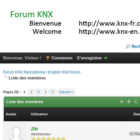
Rec
Bienvenue, Visiteur !
Connexion
S’enregistrer
Forum KNX francophone / English KNX forum
Liste des membres
Pages (5) :
1
2
3
4
5
Suivant »
Liste des membres
A
B
C
Avatar
Utilisateur
Date
Ziki
02/06
Administrator