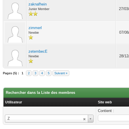
zaknafhein
27/03
Junior Member
zimmerl
07/08
Newbie
zetembecE
28/12
Newbie
Pages (5) :
1
2
3
4
5
Suivant »
Rechercher dans la Liste des membres
Utilisateur
Site web
Contient :
Utilisateur
Z