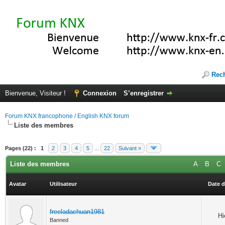
Rec
Bienvenue, Visiteur !
Connexion
S’enregistrer
Forum KNX francophone / English KNX forum
Liste des membres
Pages (22) :
1
2
3
4
5
...
22
Suivant »
Liste des membres
A
B
C
Avatar
Utilisateur
Date d
freeladachuan1981
Hi
Banned