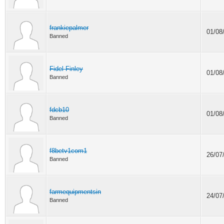
frankiepalmer
01/08
Banned
Fidel Finley
01/08
Banned
fdcb10
01/08
Banned
f8betv1com1
26/07
Banned
farmequipmentsin
24/07
Banned