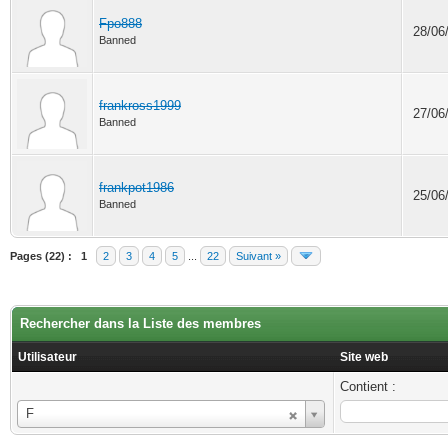
Fpo888
28/06
Banned
frankross1999
27/06
Banned
frankpot1986
25/06
Banned
Pages (22) :
1
2
3
4
5
...
22
Suivant »
Rechercher dans la Liste des membres
Utilisateur
Site web
Contient :
Utilisateur
F