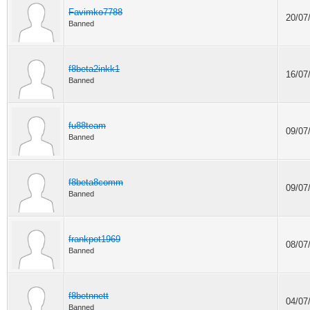
Favimko7788
20/07
Banned
f8beta2inkk1
16/07
Banned
fu88team
09/07
Banned
f8beta8comm
09/07
Banned
frankpot1969
08/07
Banned
f8betnnett
04/07
Banned