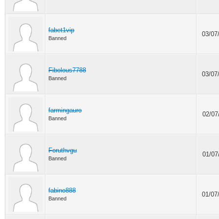
fabet1vip
03/07
Banned
Fibolous7788
03/07
Banned
farmingauro
02/07
Banned
Foruthvgu
01/07
Banned
fabino888
01/07
Banned