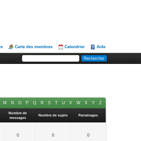
es
Carte des membres
Calendrier
Aide
M
N
O
P
Q
R
S
T
U
V
W
X
Y
Z
Nombre de
Nombre de sujets
Parrainages
messages
0
0
0