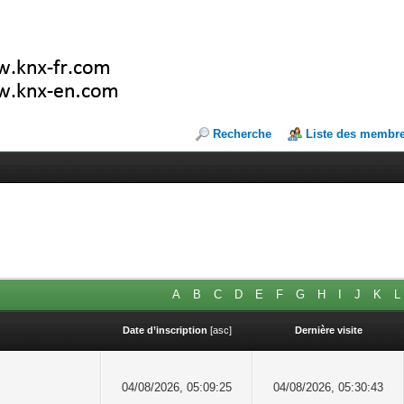
Recherche
Liste des membr
A
B
C
D
E
F
G
H
I
J
K
L
Date d’inscription
[
asc
]
Dernière visite
04/08/2026, 05:09:25
04/08/2026, 05:30:43