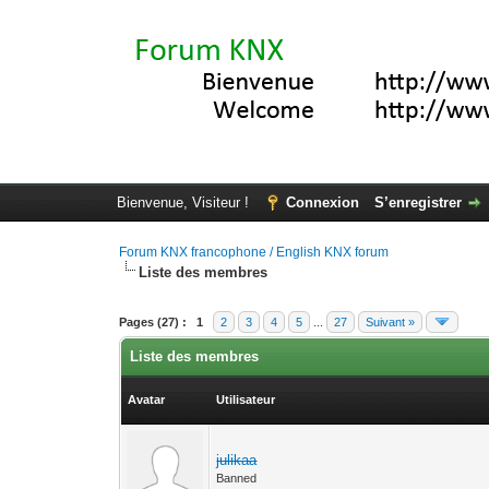
Bienvenue, Visiteur !
Connexion
S’enregistrer
Forum KNX francophone / English KNX forum
Liste des membres
Pages (27) :
1
2
3
4
5
...
27
Suivant »
Liste des membres
Avatar
Utilisateur
julikaa
Banned