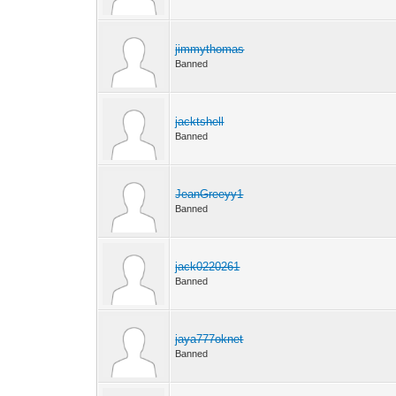
jimmythomas
Banned
jacktshell
Banned
JeanGreeyy1
Banned
jack0220261
Banned
jaya777oknet
Banned