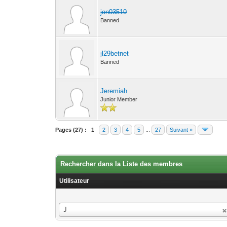
jon03510
Banned
jl29betnet
Banned
Jeremiah
Junior Member
Pages (27) :
1
2
3
4
5
...
27
Suivant »
Rechercher dans la Liste des membres
Utilisateur
Utilisateur
J