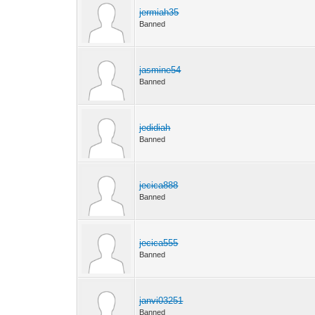
jermiah35
Banned
jasmine54
Banned
jedidiah
Banned
jecica888
Banned
jecica555
Banned
janvi03251
Banned