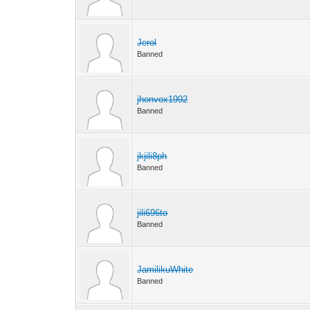
Jerol
Banned
jhonvox1992
Banned
jkjili8ph
Banned
jili696to
Banned
JamilikuWhite
Banned