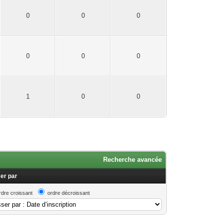
0
0
0
0
0
0
1
0
0
Recherche avancée
er par
rdre croissant
ordre décroissant