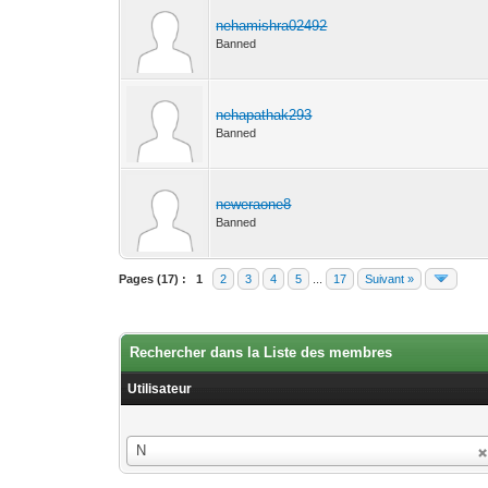
nehamishra02492
Banned
nehapathak293
Banned
neweraone8
Banned
Pages (17) :
1
2
3
4
5
...
17
Suivant »
Rechercher dans la Liste des membres
Utilisateur
Utilisateur
N