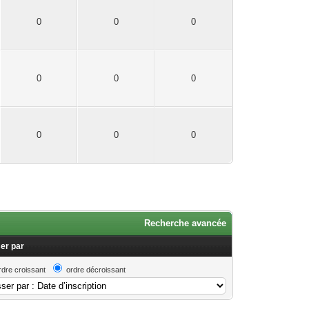
0
0
0
0
0
0
0
0
0
Recherche avancée
er par
rdre croissant
ordre décroissant