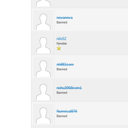
novanova
Banned
nilo52
Newbie
nh881com
Banned
nohu3968com1
Banned
Numrical876
Banned