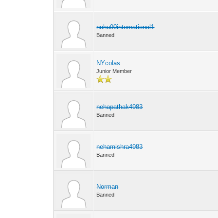
nohu90international1
Banned
NYcolas
Junior Member
nehapathak4983
Banned
nehamishra4983
Banned
Norman
Banned