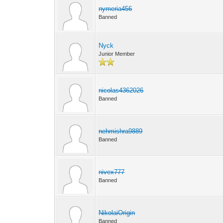
nymeria456
Banned
Nyck
Junior Member
nicolas4362026
Banned
nehmishra9889
Banned
nivex777
Banned
NikolaiOrigin
Banned