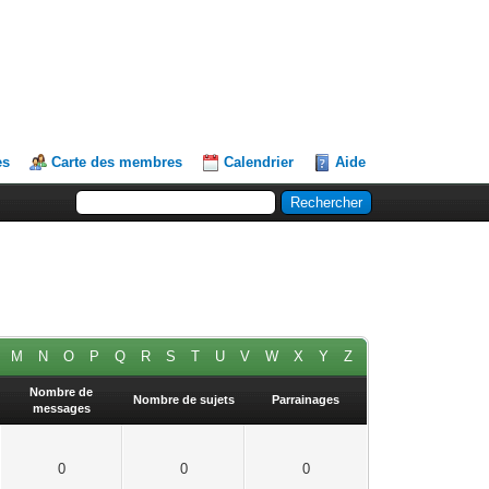
es
Carte des membres
Calendrier
Aide
M
N
O
P
Q
R
S
T
U
V
W
X
Y
Z
Nombre de
Nombre de sujets
Parrainages
messages
0
0
0