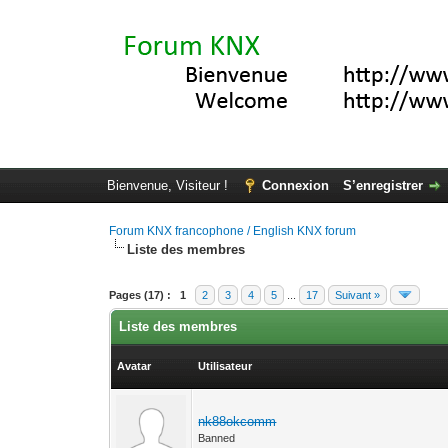
Bienvenue, Visiteur !
Connexion
S’enregistrer
Forum KNX francophone / English KNX forum
Liste des membres
Pages (17) :
1
2
3
4
5
...
17
Suivant »
Liste des membres
Avatar
Utilisateur
nk88okcomm
Banned