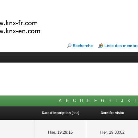
Recherche
Liste des membr
A
B
C
D
E
F
G
H
I
J
K
L
Date d’inscription
[
asc
]
Dernière visite
Hier
, 19:29:16
Hier
, 19:33:02