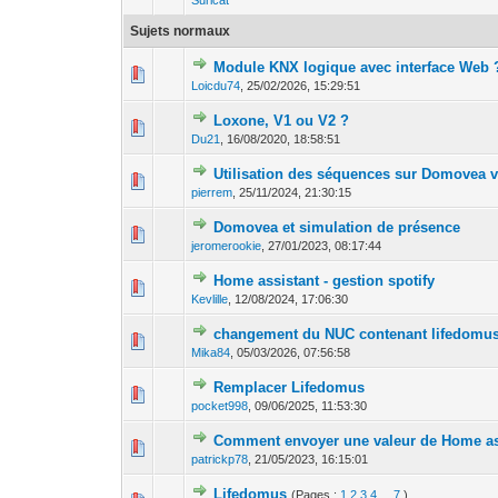
Suricat
Sujets normaux
Module KNX logique avec interface Web 
0 Votes - 0 sur 5
1
2
Loicdu74
,
25/02/2026, 15:29:51
Loxone, V1 ou V2 ?
0 Votes - 0 sur 5
1
2
Du21
,
16/08/2020, 18:58:51
Utilisation des séquences sur Domovea v
0 Votes - 0 sur 5
1
2
pierrem
,
25/11/2024, 21:30:15
Domovea et simulation de présence
0 Votes - 0 sur 5
1
2
jeromerookie
,
27/01/2023, 08:17:44
Home assistant - gestion spotify
0 Votes - 0 sur 5
1
2
Kevlille
,
12/08/2024, 17:06:30
changement du NUC contenant lifedomu
0 Votes - 0 sur 5
1
2
Mika84
,
05/03/2026, 07:56:58
Remplacer Lifedomus
0 Votes - 0 sur 5
1
2
pocket998
,
09/06/2025, 11:53:30
Comment envoyer une valeur de Home as
0 Votes - 0 sur 5
1
2
patrickp78
,
21/05/2023, 16:15:01
Lifedomus
(Pages :
1
2
3
4
...
7
)