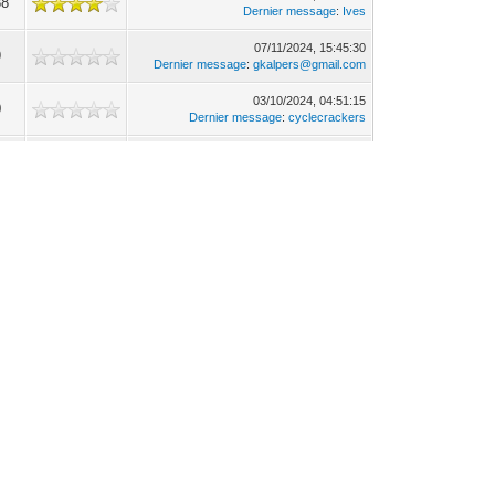
88
Dernier message
:
Ives
07/11/2024, 15:45:30
9
Dernier message
:
gkalpers@gmail.com
03/10/2024, 04:51:15
0
Dernier message
:
cyclecrackers
19/09/2024, 12:34:54
1
Dernier message
:
jdrenne
09/09/2024, 10:38:46
2
Dernier message
:
Ives
29/08/2023, 12:57:30
41
Dernier message
:
Dibou
07/02/2023, 10:27:12
8
Dernier message
:
MrSeub
08/01/2023, 16:36:22
5
Dernier message
:
NicNac
07/12/2022, 16:45:35
9
Dernier message
:
pierrem
28/07/2022, 13:33:40
3
Dernier message
:
rantanplan