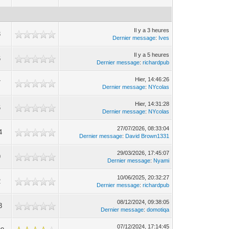
Il y a 3 heures
3
Dernier message
:
Ives
Il y a 5 heures
6
Dernier message
:
richardpub
Hier
, 14:46:26
7
Dernier message
:
NYcolas
Hier
, 14:31:28
6
Dernier message
:
NYcolas
27/07/2026, 08:33:04
4
Dernier message
:
David Brown1331
29/03/2026, 17:45:07
9
Dernier message
:
Nyami
10/06/2025, 20:32:27
2
Dernier message
:
richardpub
08/12/2024, 09:38:05
3
Dernier message
:
domotiqa
07/12/2024, 17:14:45