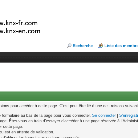
Recherche
Liste des membr
ons pour accéder à cette page. C’est peut-être lié à une des raisons suivant
le formulaire au bas de la page pour vous connecter.
Se connecter
|
S’enregist
age. Êtes-vous en train d’essayer d’accéder à une page réservée à l’Administr
er cette page.
u est en attente de validation.
d’utiliser les formulaires ou liens appropriés.