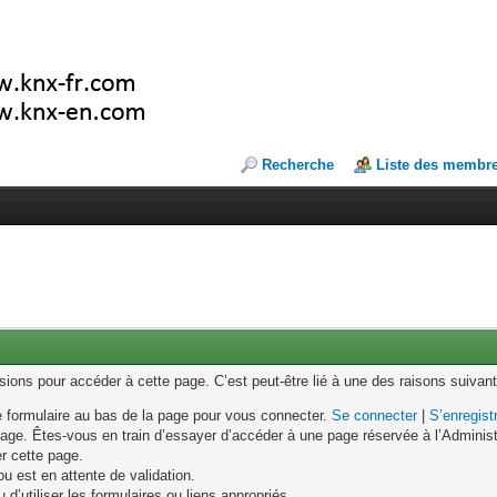
Recherche
Liste des membr
ons pour accéder à cette page. C’est peut-être lié à une des raisons suivant
le formulaire au bas de la page pour vous connecter.
Se connecter
|
S’enregist
age. Êtes-vous en train d’essayer d’accéder à une page réservée à l’Administr
er cette page.
u est en attente de validation.
d’utiliser les formulaires ou liens appropriés.