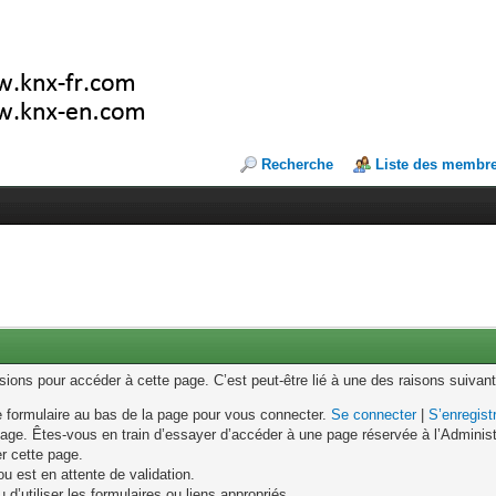
Recherche
Liste des membr
ons pour accéder à cette page. C’est peut-être lié à une des raisons suivant
le formulaire au bas de la page pour vous connecter.
Se connecter
|
S’enregist
age. Êtes-vous en train d’essayer d’accéder à une page réservée à l’Administr
er cette page.
u est en attente de validation.
d’utiliser les formulaires ou liens appropriés.