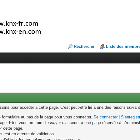
Recherche
Liste des membr
ons pour accéder à cette page. C’est peut-être lié à une des raisons suivant
le formulaire au bas de la page pour vous connecter.
Se connecter
|
S’enregist
age. Êtes-vous en train d’essayer d’accéder à une page réservée à l’Administr
er cette page.
u est en attente de validation.
d’utiliser les formulaires ou liens appropriés.