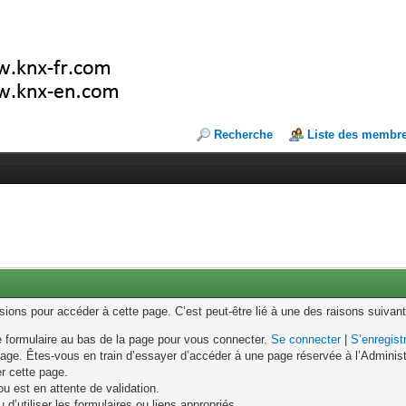
Recherche
Liste des membr
ons pour accéder à cette page. C’est peut-être lié à une des raisons suivant
le formulaire au bas de la page pour vous connecter.
Se connecter
|
S’enregist
age. Êtes-vous en train d’essayer d’accéder à une page réservée à l’Administr
er cette page.
u est en attente de validation.
d’utiliser les formulaires ou liens appropriés.