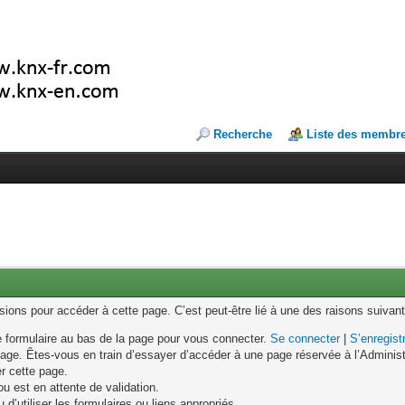
Recherche
Liste des membr
ons pour accéder à cette page. C’est peut-être lié à une des raisons suivant
le formulaire au bas de la page pour vous connecter.
Se connecter
|
S’enregist
age. Êtes-vous en train d’essayer d’accéder à une page réservée à l’Administr
er cette page.
u est en attente de validation.
d’utiliser les formulaires ou liens appropriés.