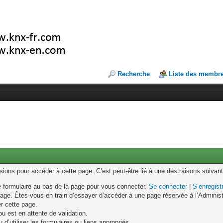
Recherche
Liste des membr
ons pour accéder à cette page. C’est peut-être lié à une des raisons suivant
le formulaire au bas de la page pour vous connecter.
Se connecter
|
S’enregist
age. Êtes-vous en train d’essayer d’accéder à une page réservée à l’Administr
er cette page.
u est en attente de validation.
d’utiliser les formulaires ou liens appropriés.