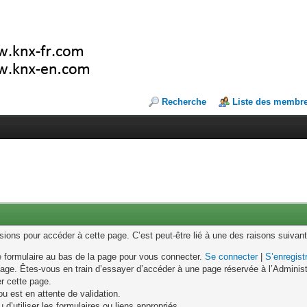
Recherche
Liste des membr
ons pour accéder à cette page. C’est peut-être lié à une des raisons suivant
le formulaire au bas de la page pour vous connecter.
Se connecter
|
S’enregist
age. Êtes-vous en train d’essayer d’accéder à une page réservée à l’Administr
er cette page.
u est en attente de validation.
d’utiliser les formulaires ou liens appropriés.