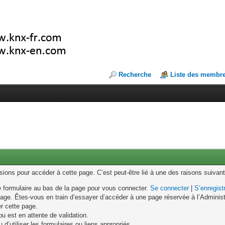
Recherche
Liste des membr
ons pour accéder à cette page. C’est peut-être lié à une des raisons suivant
le formulaire au bas de la page pour vous connecter.
Se connecter
|
S’enregist
age. Êtes-vous en train d’essayer d’accéder à une page réservée à l’Administr
er cette page.
u est en attente de validation.
d’utiliser les formulaires ou liens appropriés.