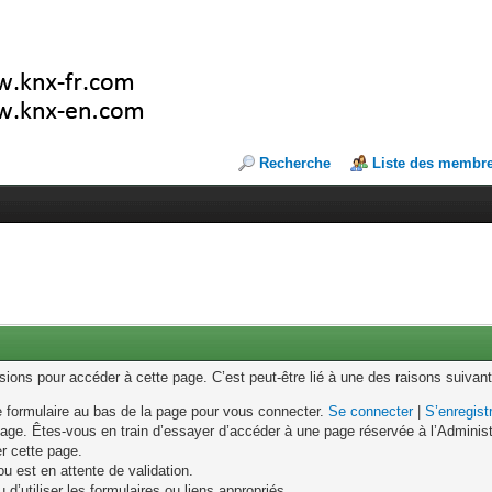
Recherche
Liste des membr
ons pour accéder à cette page. C’est peut-être lié à une des raisons suivant
le formulaire au bas de la page pour vous connecter.
Se connecter
|
S’enregist
age. Êtes-vous en train d’essayer d’accéder à une page réservée à l’Administr
er cette page.
u est en attente de validation.
d’utiliser les formulaires ou liens appropriés.