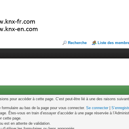
Recherche
Liste des membr
ons pour accéder à cette page. C’est peut-être lié à une des raisons suivant
le formulaire au bas de la page pour vous connecter.
Se connecter
|
S’enregist
age. Êtes-vous en train d’essayer d’accéder à une page réservée à l’Administr
er cette page.
u est en attente de validation.
d’utiliser les formulaires ou liens appropriés.