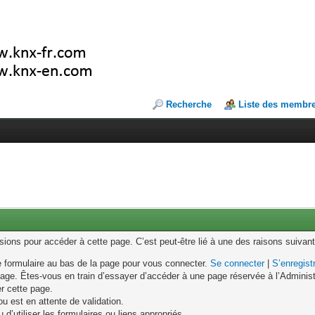
Recherche
Liste des membr
ons pour accéder à cette page. C’est peut-être lié à une des raisons suivant
le formulaire au bas de la page pour vous connecter.
Se connecter
|
S’enregist
age. Êtes-vous en train d’essayer d’accéder à une page réservée à l’Administr
er cette page.
u est en attente de validation.
d’utiliser les formulaires ou liens appropriés.