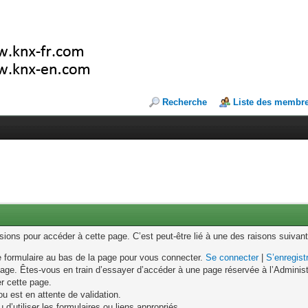
Recherche
Liste des membr
ons pour accéder à cette page. C’est peut-être lié à une des raisons suivant
le formulaire au bas de la page pour vous connecter.
Se connecter
|
S’enregist
age. Êtes-vous en train d’essayer d’accéder à une page réservée à l’Administr
er cette page.
u est en attente de validation.
d’utiliser les formulaires ou liens appropriés.