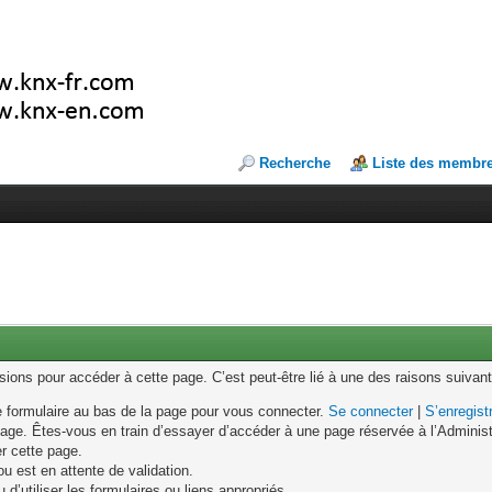
Recherche
Liste des membr
ons pour accéder à cette page. C’est peut-être lié à une des raisons suivant
le formulaire au bas de la page pour vous connecter.
Se connecter
|
S’enregist
age. Êtes-vous en train d’essayer d’accéder à une page réservée à l’Administr
er cette page.
u est en attente de validation.
d’utiliser les formulaires ou liens appropriés.